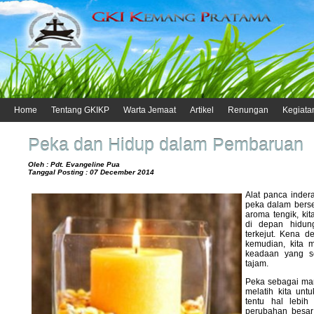
Home
Tentang GKIKP
Warta Jemaat
Artikel
Renungan
Kegiata
Peka dan Hidup dalam Pembaruan
Oleh : Pdt. Evangeline Pua
Tanggal Posting : 07 December 2014
Alat panca inde
peka dalam bers
aroma tengik, ki
di depan hidun
terkejut. Kena d
kemudian, kita m
keadaan yang s
tajam.
Peka sebagai man
melatih kita un
tentu hal lebih
perubahan besar