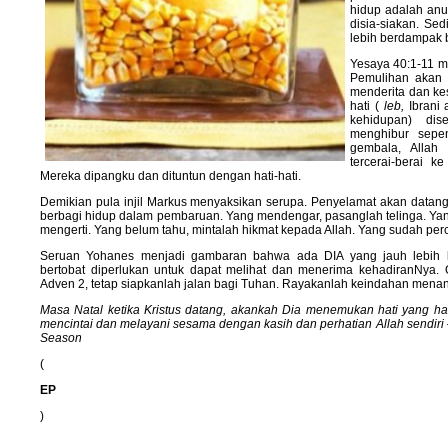
hidup adalah anu
disia-siakan. Se
lebih berdampak b
Yesaya 40:1-11 m
Pemulihan akan 
menderita dan ke
hati (
leb,
Ibrani
kehidupan) dis
menghibur sepe
gembala, Allah
tercerai-berai 
Mereka dipangku dan dituntun dengan hati-hati.
Demikian pula injil Markus menyaksikan serupa. Penyelamat akan datan
berbagi hidup dalam pembaruan. Yang mendengar, pasanglah telinga. Ya
mengerti. Yang belum tahu, mintalah hikmat kepada Allah. Yang sudah perc
Seruan Yohanes menjadi gambaran bahwa ada DIA yang jauh lebih b
bertobat diperlukan untuk dapat melihat dan menerima kehadiranNya.
Adven 2, tetap siapkanlah jalan bagi Tuhan. Rayakanlah keindahan menan
Masa Natal ketika Kristus datang, akankah Dia menemukan hati yang 
mencintai dan melayani sesama dengan kasih dan perhatian Allah sendiri
Season
(
EP
)