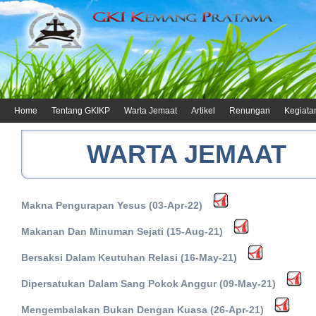
Home
Tentang GKIKP
Warta Jemaat
Artikel
Renungan
Kegiata
WARTA JEMAAT
Makna Pengurapan Yesus (03-Apr-22)
Makanan Dan Minuman Sejati (15-Aug-21)
Bersaksi Dalam Keutuhan Relasi (16-May-21)
Dipersatukan Dalam Sang Pokok Anggur (09-May-21)
Mengembalakan Bukan Dengan Kuasa (26-Apr-21)